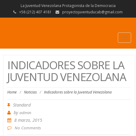
La Juventud Venezolana Protagonista de la Democracia
+58 (212) 407 4181
proyectojuventuducab@gmail.com
Togg
navig
INDICADORES SOBRE LA
JUVENTUD VENEZOLANA
Home
/
Noticias
/
Indicadores sobre la Juventud Venezolana
Standard
by
admin
8 marzo, 2015
No Comments