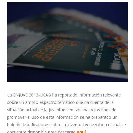
La ENJUVE 2013-UCAB ha reportado información relevante
sobre un amplio espectro temático que da cuenta de la
situación actual de la juventud venezolana. A los fines de
promover el uso de esta información se ha preparado un
boletín de indicadores sobre la juventud venezolana el cual se
encuentra disponible para descarga
aquí
.